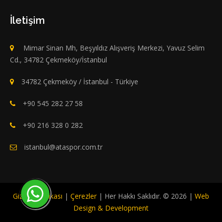
İletişim
Mimar Sinan Mh, Beşyıldız Alışveriş Merkezi, Yavuz Selim
Cd., 34782 Çekmeköy/İstanbul
34782 Çekmeköy / İstanbul - Türkiye
+90 545 282 27 58
+90 216 328 0 282
istanbul@ataspor.com.tr
Gizlilik Politikası
|
Çerezler
| Her Hakkı Saklıdır. © 2026 |
Web
Design & Development