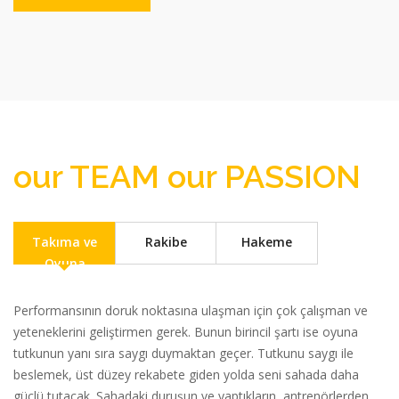
our TEAM our PASSION
Takıma ve
Rakibe
Hakeme
Oyuna
Performansının doruk noktasına ulaşman için çok çalışman ve
yeteneklerini geliştirmen gerek. Bunun birincil şartı ise oyuna
tutkunun yanı sıra saygı duymaktan geçer. Tutkunu saygı ile
beslemek, üst düzey rekabete giden yolda seni sahada daha
güçlü tutacak. Sahadaki duruşun ve yaptıkların, antrenörlerden